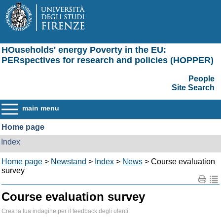
HOuseholds' energy Poverty in the EU:
PERspectives for research and policies (HOPPER)
People
Site Search
main menu
Home page
Index
Home page
>
Newstand
>
Index
>
News
> Course evaluation
survey
Course evaluation survey
Crea la tua indagine per il feedback degli utenti